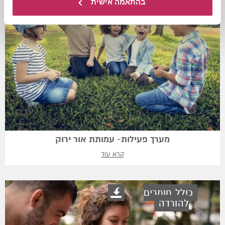
בהתאמה אישית
מערך פעילות- עמותת אור ירוק
קרא עוד
כולל חומרים
להורדה