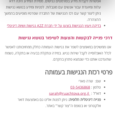
אפשרות לקבלת מידע בפורמטים נגישים. מסירת המידע הינה ללא
עלות ומיועדת עבור אנשים עם מוגבלות. לפניות
ומידע בנושא נגישות
ניתן ליצור קשר עם רכז הנגישות של החברה שפרטיו מופיעים בהמשך
ההצהרה.
בדיקה ויעוץ הנגישות בוצעו על ידי חברת A2Z נגישות ושיווק דיגיטלי
דרכי פנייה לבקשות והצעות לשיפור בנושא נגישות
אנו ממשיכים במאמצים לשפר את נגישות העמותה כחלק ממחויבותנו לאפשר
לכלל האוכלוסייה לקבל שירות נגיש. במידה ונתקלת בבעיה או בתקלה, נשמח
שתעדכנו אותנו כדי שנמצא פתרון בהקדם.
פרטי רכזת הנגישות בעמותה
שם: שרה פארי
טלפון :
03-5436868
דוא”ל :
sarah@ruachtova.org.il
פנייה דיגיטלית חלופית:
ניתן לפנות אלינו גם באמצעות דואר
אלקטרוני או בטופס ה"צור קשר" באתר.