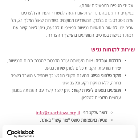
על ידי הגופים המפעילים אותם).
במקרים חריגים בהם נדרש תיאום הגעה למשרדי העמותה (לצרכים
אדמיניסטרטיביים בלבד), המשרדים ממוקמים בשדרות שאול המלך 21, תל
אביב-יפו. לתיאום התאמות נגישות ספציפיות להגעה, ניתן ליצור קשר עם
רכזת הנגישות בפרטים המופיעים בהמשך ההצהרה.
שירות לקוחות נגיש
הדרכות עובדים:
צוות העמותה עובר הדרכות להכרת תחום הנגישות,
יצירת מודעות והקניית כלים למתן שירות נגיש.
מוקד טלפוני נגיש:
המענה הקולי הונגש כך שהמידע מועבר בשפה
ברורה, ללא מוזיקת רקע ובקצב איטי.
אמצעים נוספים ליצירת קשר:
ניתן ליצור קשר עם העמותה במגוון
ערוצים חלופיים לטלפון:
דואר אלקטרוני:
info@ruachtova.org.il
פנייה באמצעות טופס "צור קשר" באתר.
פנייה באמצעות דואר:
שדרות שאול המלך 21, תל אביב-יפו.