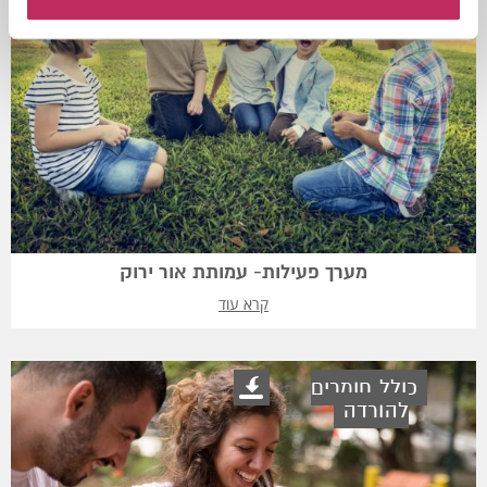
מערך פעילות- עמותת אור ירוק
קרא עוד
כולל חומרים
להורדה