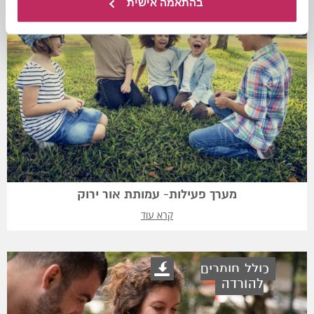
בהתאמה אישית
מערך פעילות- עמותת אור ירוק
קרא עוד
כולל חומרים
להורדה