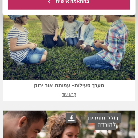
בהתאמה אישית
מערך פעילות- עמותת אור ירוק
קרא עוד
כולל חומרים
להורדה