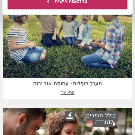
בהתאמה אישית
מערך פעילות- עמותת אור ירוק
קרא עוד
כולל חומרים
להורדה