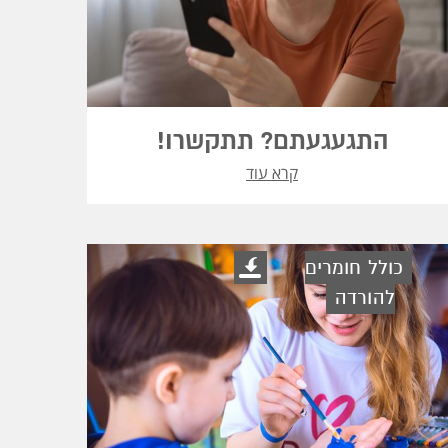
התגעגעתם? תתקשרו!
קרא עוד
כולל חומרים
להורדה