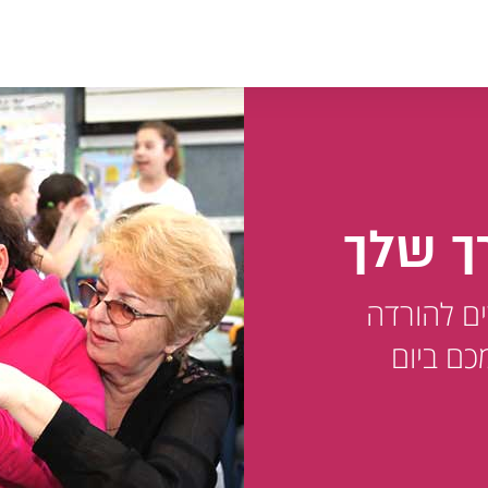
ך שלך
ים להורדה
כם ביום