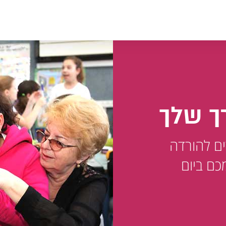
ך שלך
ים להורדה
כם ביום