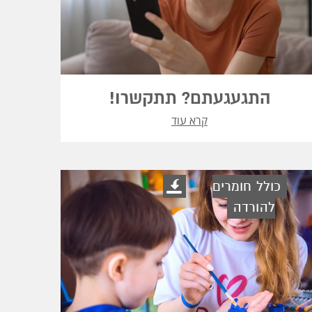
התגעגעתם? תתקשרו!
קרא עוד
כולל חומרים
להורדה