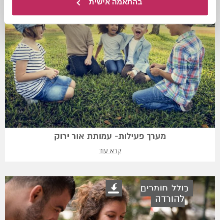
בהתאמה אישית
מערך פעילות- עמותת אור ירוק
קרא עוד
כולל חומרים
להורדה