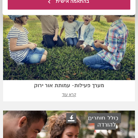
בהתאמה אישית
מערך פעילות- עמותת אור ירוק
קרא עוד
כולל חומרים
להורדה