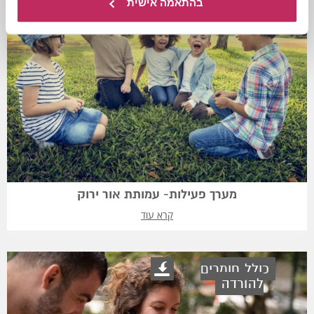
בהתאמה אישית
מערך פעילות- עמותת אור ירוק
קרא עוד
כולל חומרים
להורדה