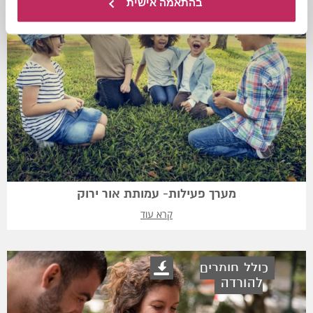
בהתאמה אישית
מערך פעילות- עמותת אור ירוק
קרא עוד
כולל חומרים
להורדה