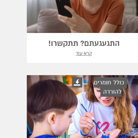
התגעגעתם? תתקשרו!
קרא עוד
כולל חומרים
להורדה