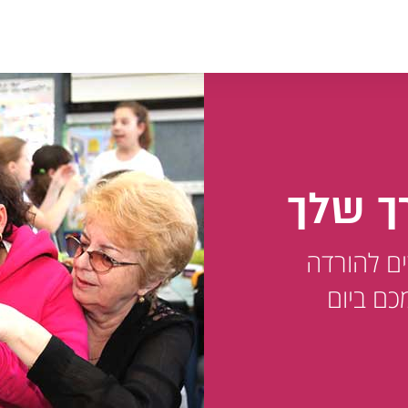
ך שלך
ים להורדה
כם ביום