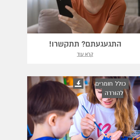
התגעגעתם? תתקשרו!
קרא עוד
כולל חומרים
להורדה