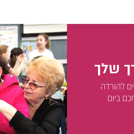
ך שלך
ים להורדה
כם ביום