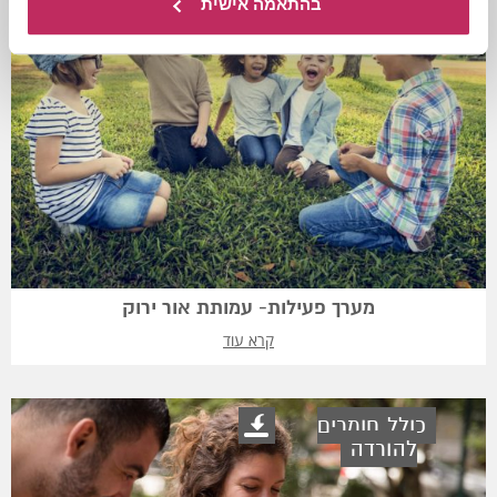
בהתאמה אישית
מערך פעילות- עמותת אור ירוק
קרא עוד
כולל חומרים
להורדה