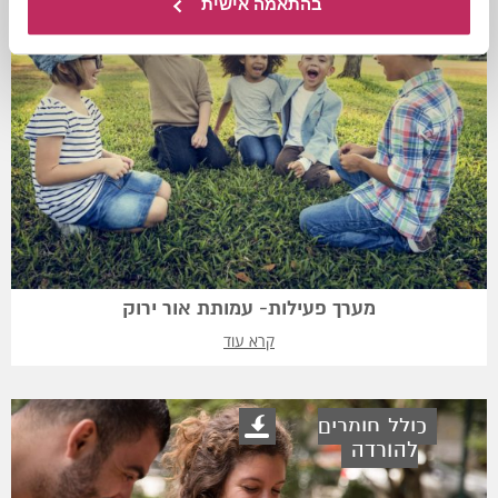
בהתאמה אישית
מערך פעילות- עמותת אור ירוק
קרא עוד
כולל חומרים
להורדה