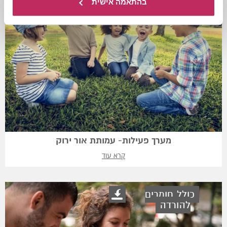
בהתאמה אישית
מערך פעילות- עמותת אור ירוק
קרא עוד
כולל חומרים
להורדה