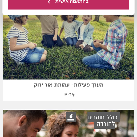
בהתאמה אישית
מערך פעילות- עמותת אור ירוק
קרא עוד
כולל חומרים
להורדה