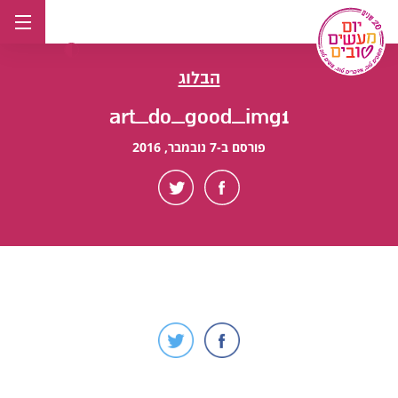
לג
תוכן
הבלוג
art_do_good_img1
פורסם ב-7 נובמבר, 2016