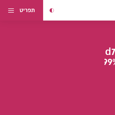
תפריט
%
%9c%d7%a4%d7%99%d7%99