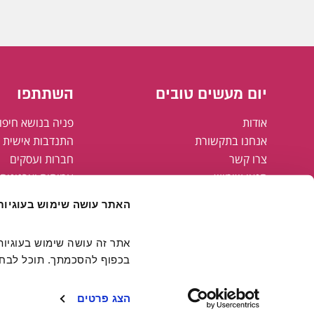
יום מעשים טובים
השתתפו
אודות
פניה בנושא חיפו
אנחנו בתקשורת
התנדבות אישית א
צרו קשר
חברות ועסקים
תנאי שימוש
עמותות וארגונים
מדיניות פרטיות
רשויות מקומיות
האתר עושה שימוש בעוגיות
מפת אתר
הצהרת נגישות
קבוצת אריסון
בכפוף להסכמתך. תוכל לבחור
חולצות יום מעשים טובים
FAMING#
הצג פרטים