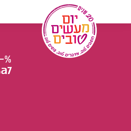
לג
תוכן
-
a7