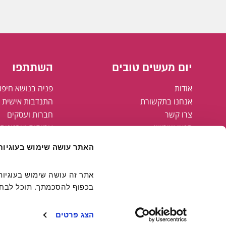
יום מעשים טובים
השתתפו
אודות
פניה בנושא חיפו
אנחנו בתקשורת
התנדבות אישית א
צרו קשר
חברות ועסקים
תנאי שימוש
עמותות וארגונים
מדיניות פרטיות
רשויות מקומיות
האתר עושה שימוש בעוגיות
מפת אתר
הצהרת נגישות
קבוצת אריסון
בכפוף להסכמתך. תוכל לבחור
חולצות יום מעשים טובים
FAMING#
הצג פרטים