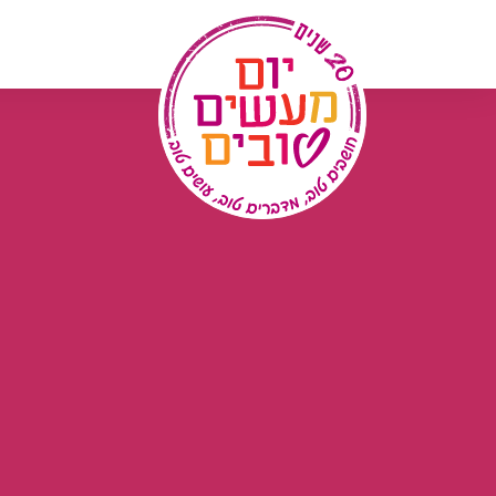
לג
תוכן