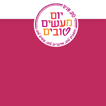
לג
תוכן