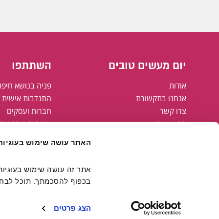
יום מעשים טובים
השתתפו
אודות
פניה בנושא חיפו
אנחנו בתקשורת
התנדבות אישית א
צרו קשר
חברות ועסקים
תנאי שימוש
עמותות וארגונים
מדיניות פרטיות
רשויות מקומיות
האתר עושה שימוש בעוגיות
מפת אתר
הצהרת נגישות
קבוצת אריסון
בכפוף להסכמתך. תוכל לבחור
חולצות יום מעשים טובים
FAMING#
הצג פרטים