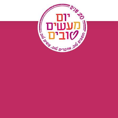
לג
תוכן