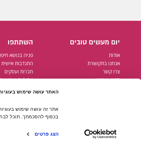
יום מעשים טובים
השתתפו
אודות
פניה בנושא חיפו
אנחנו בתקשורת
התנדבות אישית א
צרו קשר
חברות ועסקים
תנאי שימוש
עמותות וארגונים
מדיניות פרטיות
רשויות מקומיות
האתר עושה שימוש בעוגיות
מפת אתר
הצהרת נגישות
קבוצת אריסון
בכפוף להסכמתך. תוכל לבחור
חולצות יום מעשים טובים
FAMING#
הצג פרטים