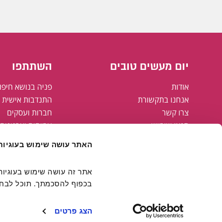
יום מעשים טובים
השתתפו
אודות
פניה בנושא חיפו
אנחנו בתקשורת
התנדבות אישית א
צרו קשר
חברות ועסקים
תנאי שימוש
עמותות וארגונים
מדיניות פרטיות
רשויות מקומיות
האתר עושה שימוש בעוגיות
מפת אתר
הצהרת נגישות
קבוצת אריסון
בכפוף להסכמתך. תוכל לבחור
חולצות יום מעשים טובים
FAMING#
הצג פרטים