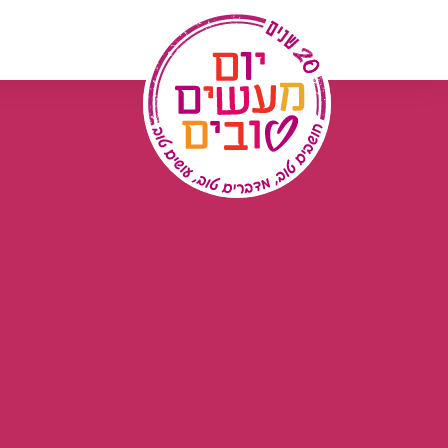
לג
תוכן