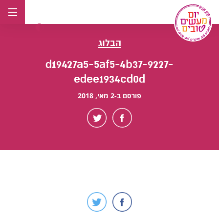
לג
תוכן
הבלוג
d19427a5-5af5-4b37-9227-
edee1934cd0d
פורסם ב-2 מאי, 2018