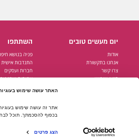
יום מעשים טובים
השתתפו
אודות
פניה בנושא חיפו
אנחנו בתקשורת
התנדבות אישית א
צרו קשר
חברות ועסקים
תנאי שימוש
עמותות וארגונים
מדיניות פרטיות
רשויות מקומיות
האתר עושה שימוש בעוגיות
מפת אתר
הצהרת נגישות
קבוצת אריסון
בכפוף להסכמתך. תוכל לבחור
חולצות יום מעשים טובים
FAMING#
הצג פרטים