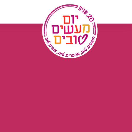
לג
תוכן