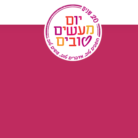
לג
תוכן