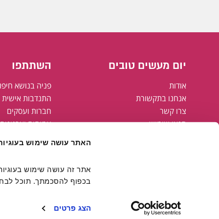
יום מעשים טובים
השתתפו
אודות
פניה בנושא חיפו
אנחנו בתקשורת
התנדבות אישית א
צרו קשר
חברות ועסקים
תנאי שימוש
עמותות וארגונים
מדיניות פרטיות
רשויות מקומיות
האתר עושה שימוש בעוגיות
מפת אתר
הצהרת נגישות
קבוצת אריסון
בכפוף להסכמתך. תוכל לבחור
חולצות יום מעשים טובים
FAMING#
הצג פרטים