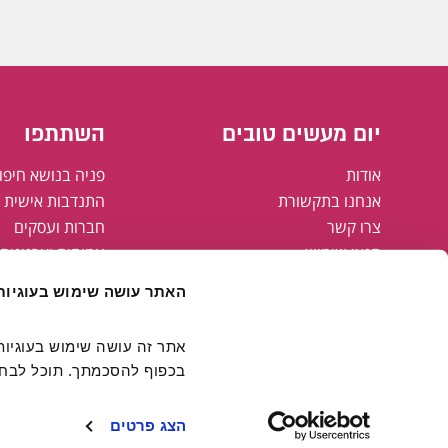
יום מעשים טובים
השתתפו
אודות
פניה בנושא חיפו
אנחנו בתקשורת
התנדבות אישית א
צרו קשר
חברות ועסקים
תנאי שימוש
עמותות וארגונים
מדיניות פרטיות
רשויות מקומיות
האתר עושה שימוש בעוגיות
מפת אתר
הצהרת נגישות
קבוצת אריסון
בכפוף להסכמתך. תוכל לבחור
חולצות יום מעשים טובים
FAMING#
הצג פרטים