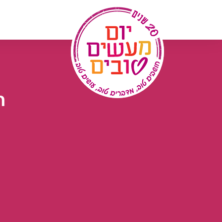
לג
תוכן
n