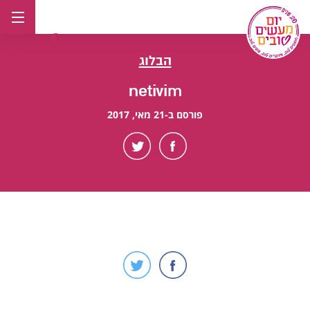
לג
תוכן
הבלוג
netivim
פורסם ב-21 מאי, 2017