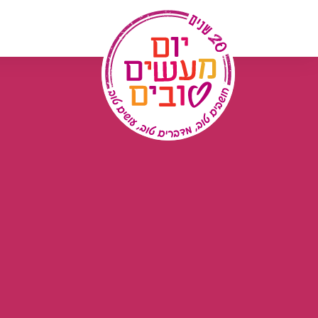
לג
תוכן