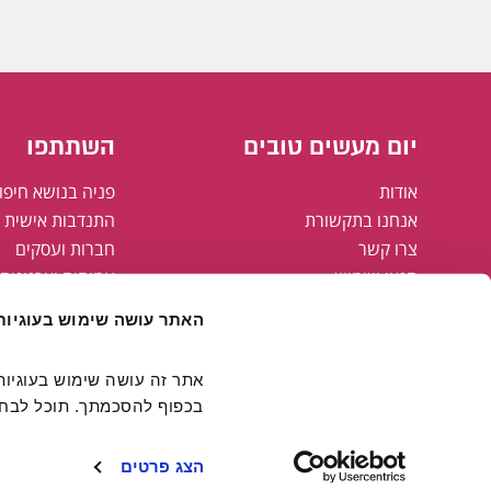
יום מעשים טובים
השתתפו
אודות
פניה בנושא חיפו
אנחנו בתקשורת
התנדבות אישית א
צרו קשר
חברות ועסקים
תנאי שימוש
עמותות וארגונים
מדיניות פרטיות
רשויות מקומיות
האתר עושה שימוש בעוגיות
מפת אתר
הצהרת נגישות
קבוצת אריסון
בכפוף להסכמתך. תוכל לבחור
חולצות יום מעשים טובים
FAMING#
הצג פרטים