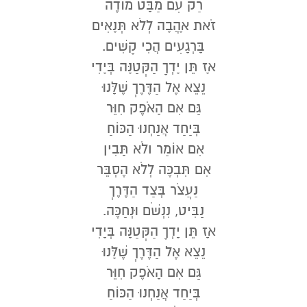
רַק עִם מַבָּט מוֹדֶה
זֹאת אָהֲבָה לְלֹא תְּנָאִים
בָּרְגָעִים הֲכִי קָשִׁים.
אָז תֵּן יָדְךָ הַקְּטַנָּה בְּיָדִי
נֵצֵא אֶל הַדֶּרֶךְ שֶׁלָּנוּ
גַּם אִם הָאֹפֶק חִוֵּר
בְּיַחַד אֲנַחְנוּ הַכּוֹחַ
אִם אוֹמַר ולֹא תָּבִין
אִם תִּבְכֶּה לְלֹא הֶסְבֵּר
נַעֲצֹר בְּצַד הַדֶּרֶךְ
נַבִּיט, נִנְשֹׁם וּנְחַכֶּה.
אָז תֵּן יָדְךָ הַקְּטַנָּה בְּיָדִי
נֵצֵא אֶל הַדֶּרֶךְ שֶׁלָּנוּ
גַּם אִם הָאֹפֶק חִוֵּר
בְּיַחַד אֲנַחְנוּ הַכּוֹחַ