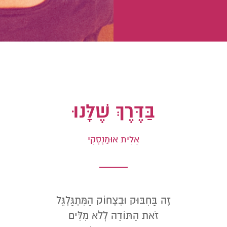
בַּדֶּרֶךְ שֶׁלָּנוּ
אֵלִית אוּמַנְסְקִי
זֶה בַּחִבּוּק וּבָצְחוֹק הַמִּתְגַּלְגֵּל
זֹאת הַתּוֹדָה לְלֹא מִלִּים