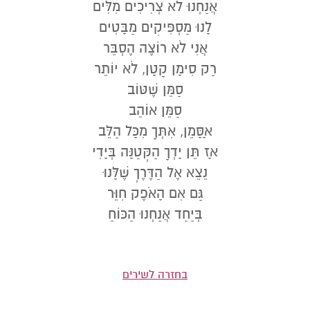
אֲנַחְנוּ לֹא צְרִיכִים מִלִּים
לָנוּ מַסְפִּיקִים מַבָּטִים
אֲנִי לֹא רוֹצֶה הֶסְבֵּר
רַק סִימָן קָטָן, לֹא יוֹתֵר
סַמֵּן שֶׁטּוֹב
סַמֵּן אוֹהֵב
אָסָּמֵן, אִתְּךָ מִכָּל הַלֵּב
אָז תֵּן יָדְךָ הַקְּטַנָּה בְּיָדִי
נֵצֵא אֶל הַדֶּרֶךְ שֶׁלָּנוּ
גַּם אִם הָאֹפֶק חִוֵּר
בְּיַחַד אֲנַחְנוּ הַכּוֹחַ
בחזרה לשירים