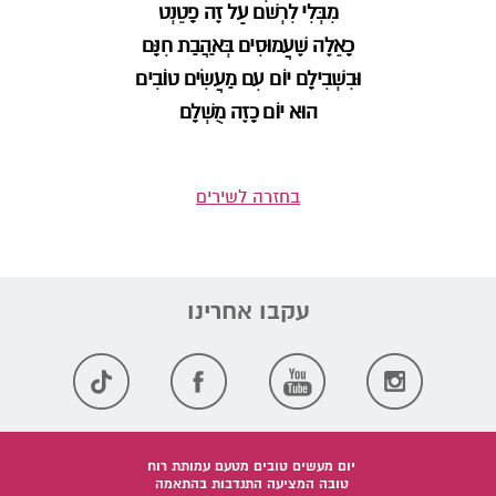
מִבְּלִי לִרְשֹׁם עַל זֶה פָּטֵנְט
כָּאֵלֶּה שֶׁעֲמוּסִים בְּאַהֲבַת חִנָּם
וּבִשְׁבִילָם יוֹם עִם מַעֲשִׂים טוֹבִים
הוּא יוֹם כָּזֶה מֻשְׁלָם
בחזרה לשירים
יום מעשים טובים מטעם עמותת רוח
טובה המציעה התנדבות בהתאמה