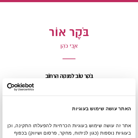
בֹּקֶר אוֹר
אָבִי כֹּהֵן
בֹּקֶר טוֹב לִמְנַקֶּה הָרְחוֹב
שֶׁצָּמֵא לְמַיִם בַּקַּיִץ
וְנִשְׁאַר בְּלִי מַגָּפַיִם בַּחֹרֶף
בֹּקֶר אוֹר לַשְּׁכֵנִים הַיְּקָרִים
האתר עושה שימוש בעוגיות
שֶׁלֹּא מַפְנִים אֵלָיו אֶת הָעֹרֶף
בֹּקֶר טוֹב לַנַּהָג
אתר זה עושה שימוש בעוגיות הכרחיות להפעלתו התקינה, וכן 
שֶׁמַּסִּיעַ אוֹתְךָ כָּל בֹּקֶר לָעֲבוֹדָה
בעוגיות נוספות (כגון לניתוח, מחקר, פרסום ושיווק) בכפוף 