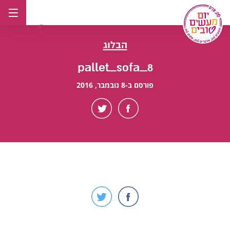
לג
תוכן
הבלוג
pallet_sofa_8
פורסם ב-8 נובמבר, 2016