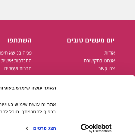
יום מעשים טובים
השתתפו
אודות
פניה בנושא חיפו
אנחנו בתקשורת
התנדבות אישית א
צרו קשר
חברות ועסקים
תנאי שימוש
עמותות וארגונים
מדיניות פרטיות
רשויות מקומיות
האתר עושה שימוש בעוגיות
מפת אתר
הצהרת נגישות
קבוצת אריסון
בכפוף להסכמתך. תוכל לבחור
חולצות יום מעשים טובים
FAMING#
הצג פרטים