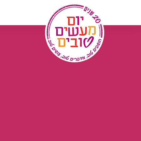
לג
תוכן