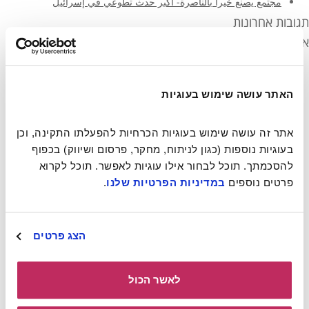
مجتمع يصنع خيرا بالناصرة- أكبر حدث تطوعي في إسرائيل
תגובות אחרונות
ארכיונים
יוני 2021
מרץ 2021
מרץ 2020
האתר עושה שימוש בעוגיות
מרץ 2019
פברואר 2019
אתר זה עושה שימוש בעוגיות הכרחיות להפעלתו התקינה, וכן 
נובמבר 2018
בעוגיות נוספות (כגון לניתוח, מחקר, פרסום ושיווק) בכפוף 
מאי 2018
אפריל 2018
להסכמתך. תוכל לבחור אילו עוגיות לאפשר. תוכל לקרוא 
דצמבר 2017
פרטים נוספים 
במדיניות הפרטיות שלנו
.
נובמבר 2017
אוקטובר 2017
אוגוסט 2017
הצג פרטים
יולי 2017
יוני 2017
מרץ 2017
לאשר הכול
פברואר 2017
דצמבר 2016