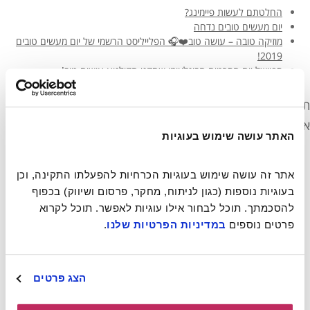
החלטתם לעשות פיימינג?
יום מעשים טובים נדחה
מוזיקה טובה – עושה טוב❤️🎧 הפלייליסט הרשמי של יום מעשים טובים
2019!
ספיישל יום הסרטים הבינלאומי שחקני הקולנוע עושים טוב!
مجتمع يصنع خيرا بالناصرة- أكبر حدث تطوعي في إسرائيل
תגובות אחרונות
ארכיונים
האתר עושה שימוש בעוגיות
יוני 2021
מרץ 2021
אתר זה עושה שימוש בעוגיות הכרחיות להפעלתו התקינה, וכן 
מרץ 2020
מרץ 2019
בעוגיות נוספות (כגון לניתוח, מחקר, פרסום ושיווק) בכפוף 
פברואר 2019
להסכמתך. תוכל לבחור אילו עוגיות לאפשר. תוכל לקרוא 
נובמבר 2018
פרטים נוספים 
במדיניות הפרטיות שלנו
.
מאי 2018
אפריל 2018
דצמבר 2017
נובמבר 2017
הצג פרטים
אוקטובר 2017
אוגוסט 2017