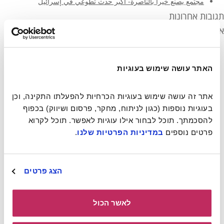
مجتمع يصنع خيرا بالناصرة- أكبر حدث تطوعي في إسرائيل
תגובות אחרונות
ארכיונים
יוני 2021
מרץ 2021
מרץ 2020
האתר עושה שימוש בעוגיות
מרץ 2019
פברואר 2019
אתר זה עושה שימוש בעוגיות הכרחיות להפעלתו התקינה, וכן 
נובמבר 2018
בעוגיות נוספות (כגון לניתוח, מחקר, פרסום ושיווק) בכפוף 
מאי 2018
אפריל 2018
להסכמתך. תוכל לבחור אילו עוגיות לאפשר. תוכל לקרוא 
דצמבר 2017
פרטים נוספים 
במדיניות הפרטיות שלנו
.
נובמבר 2017
אוקטובר 2017
אוגוסט 2017
הצג פרטים
יולי 2017
יוני 2017
מרץ 2017
לאשר הכול
פברואר 2017
דצמבר 2016