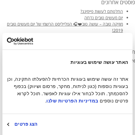
פוסטים אחרונים
החלטתם לעשות פיימינג?
יום מעשים טובים נדחה
מוזיקה טובה – עושה טוב❤️🎧 הפלייליסט הרשמי של יום מעשים טובים
2019!
ספיישל יום הסרטים הבינלאומי שחקני הקולנוע עושים טוב!
مجتمع يصنع خيرا بالناصرة- أكبر حدث تطوعي في إسرائيل
תגובות אחרונות
ארכיונים
האתר עושה שימוש בעוגיות
יוני 2021
מרץ 2021
אתר זה עושה שימוש בעוגיות הכרחיות להפעלתו התקינה, וכן 
מרץ 2020
בעוגיות נוספות (כגון לניתוח, מחקר, פרסום ושיווק) בכפוף 
מרץ 2019
להסכמתך. תוכל לבחור אילו עוגיות לאפשר. תוכל לקרוא 
פברואר 2019
פרטים נוספים 
במדיניות הפרטיות שלנו
.
נובמבר 2018
מאי 2018
אפריל 2018
דצמבר 2017
הצג פרטים
נובמבר 2017
אוקטובר 2017