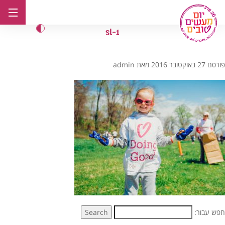
לג
תוכן
sl-1
פורסם
27 באוקטובר 2016
מאת
admin
חפש עבור:
Search