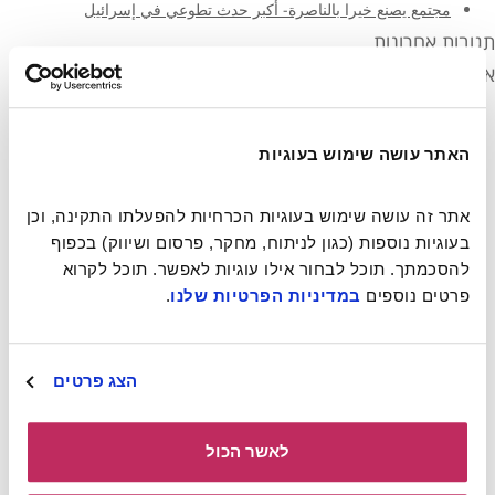
مجتمع يصنع خيرا بالناصرة- أكبر حدث تطوعي في إسرائيل
תגובות אחרונות
ארכיונים
יוני 2021
מרץ 2021
מרץ 2020
האתר עושה שימוש בעוגיות
מרץ 2019
פברואר 2019
אתר זה עושה שימוש בעוגיות הכרחיות להפעלתו התקינה, וכן 
נובמבר 2018
בעוגיות נוספות (כגון לניתוח, מחקר, פרסום ושיווק) בכפוף 
מאי 2018
להסכמתך. תוכל לבחור אילו עוגיות לאפשר. תוכל לקרוא 
אפריל 2018
דצמבר 2017
פרטים נוספים 
במדיניות הפרטיות שלנו
.
נובמבר 2017
אוקטובר 2017
אוגוסט 2017
הצג פרטים
יולי 2017
יוני 2017
מרץ 2017
לאשר הכול
פברואר 2017
דצמבר 2016