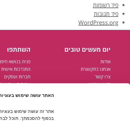
פיד רשומות
פיד תגובות
WordPress.org
יום מעשים טובים
השתתפו
אודות
פניה בנושא חיפו
אנחנו בתקשורת
התנדבות אישית א
צרו קשר
חברות ועסקים
תנאי שימוש
עמותות וארגונים
מדיניות פרטיות
רשויות מקומיות
האתר עושה שימוש בעוגיות
מפת אתר
הצהרת נגישות
קבוצת אריסון
בכפוף להסכמתך. תוכל לבחור
חולצות יום מעשים טובים
FAMING#