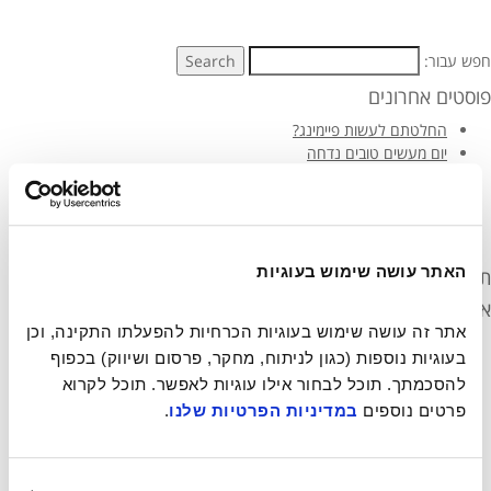
חפש עבור:
Search
פוסטים אחרונים
החלטתם לעשות פיימינג?
יום מעשים טובים נדחה
מוזיקה טובה – עושה טוב❤️🎧 הפלייליסט הרשמי של יום מעשים טובים
2019!
ספיישל יום הסרטים הבינלאומי שחקני הקולנוע עושים טוב!
مجتمع يصنع خيرا بالناصرة- أكبر حدث تطوعي في إسرائيل
האתר עושה שימוש בעוגיות
תגובות אחרונות
ארכיונים
אתר זה עושה שימוש בעוגיות הכרחיות להפעלתו התקינה, וכן 
יוני 2021
בעוגיות נוספות (כגון לניתוח, מחקר, פרסום ושיווק) בכפוף 
מרץ 2021
להסכמתך. תוכל לבחור אילו עוגיות לאפשר. תוכל לקרוא 
מרץ 2020
פרטים נוספים 
במדיניות הפרטיות שלנו
.
מרץ 2019
פברואר 2019
נובמבר 2018
מאי 2018