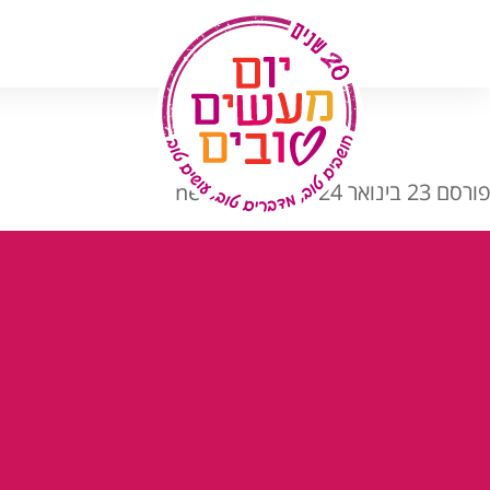
לג
תוכן
פורסם
23 בינואר 2024
מאת
netash
גן
ידאו