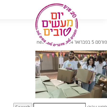
לג
תוכן
פורסם
5 בפברואר 2024
מאת
netash