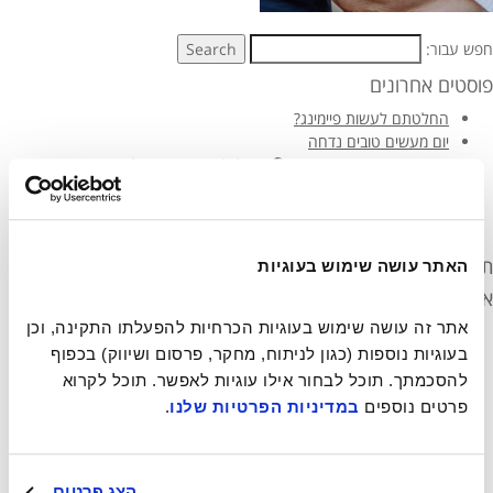
חפש עבור:
Search
פוסטים אחרונים
החלטתם לעשות פיימינג?
יום מעשים טובים נדחה
מוזיקה טובה – עושה טוב❤️🎧 הפלייליסט הרשמי של יום מעשים טובים
2019!
ספיישל יום הסרטים הבינלאומי שחקני הקולנוע עושים טוב!
مجتمع يصنع خيرا بالناصرة- أكبر حدث تطوعي في إسرائيل
תגובות אחרונות
האתר עושה שימוש בעוגיות
ארכיונים
אתר זה עושה שימוש בעוגיות הכרחיות להפעלתו התקינה, וכן 
יוני 2021
בעוגיות נוספות (כגון לניתוח, מחקר, פרסום ושיווק) בכפוף 
מרץ 2021
מרץ 2020
להסכמתך. תוכל לבחור אילו עוגיות לאפשר. תוכל לקרוא 
מרץ 2019
פרטים נוספים 
במדיניות הפרטיות שלנו
.
פברואר 2019
נובמבר 2018
מאי 2018
הצג פרטים